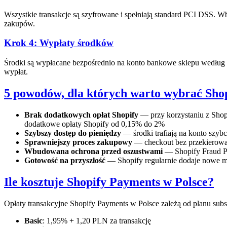
Wszystkie transakcje są szyfrowane i spełniają standard PCI DSS. W
zakupów.
Krok 4: Wypłaty środków
Środki są wypłacane bezpośrednio na konto bankowe sklepu według
wypłat.
5 powodów, dla których warto wybrać Sho
Brak dodatkowych opłat Shopify
— przy korzystaniu z Shopi
dodatkowe opłaty Shopify od 0,15% do 2%
Szybszy dostęp do pieniędzy
— środki trafiają na konto szyb
Sprawniejszy proces zakupowy
— checkout bez przekierowani
Wbudowana ochrona przed oszustwami
— Shopify Fraud Pro
Gotowość na przyszłość
— Shopify regularnie dodaje nowe met
Ile kosztuje Shopify Payments w Polsce?
Opłaty transakcyjne Shopify Payments w Polsce zależą od planu subs
Basic
: 1,95% + 1,20 PLN za transakcję