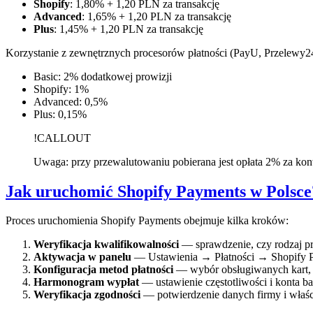
Shopify
: 1,80% + 1,20 PLN za transakcję
Advanced
: 1,65% + 1,20 PLN za transakcję
Plus
: 1,45% + 1,20 PLN za transakcję
Korzystanie z zewnętrznych procesorów płatności (PayU, Przelewy24,
Basic: 2% dodatkowej prowizji
Shopify: 1%
Advanced: 0,5%
Plus: 0,15%
!CALLOUT
Uwaga: przy przewalutowaniu pobierana jest opłata 2% za kon
Jak uruchomić Shopify Payments w Polsce
Proces uruchomienia Shopify Payments obejmuje kilka kroków:
Weryfikacja kwalifikowalności
— sprawdzenie, czy rodzaj pr
Aktywacja w panelu
— Ustawienia → Płatności → Shopify 
Konfiguracja metod płatności
— wybór obsługiwanych kart, p
Harmonogram wypłat
— ustawienie częstotliwości i konta
Weryfikacja zgodności
— potwierdzenie danych firmy i wła