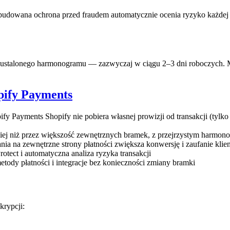
budowana ochrona przed fraudem automatycznie ocenia ryzyko każdej t
 ustalonego harmonogramu — zazwyczaj w ciągu 2–3 dni roboczych. M
pify Payments
fy Payments Shopify nie pobiera własnej prowizji od transakcji (tylk
ciej niż przez większość zewnętrznych bramek, z przejrzystym harmo
a na zewnętrzne strony płatności zwiększa konwersję i zaufanie klie
tect i automatyczna analiza ryzyka transakcji
ody płatności i integracje bez konieczności zmiany bramki
krypcji: