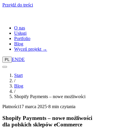
Przejdź do treści
O nas
Usługi
Portfolio
Blog
Wyceń projekt →
EN
DE
PL
Start
/
Blog
/
Shopify Payments – nowe możliwości
Płatności
17 marca 2025
·
8 min czytania
Shopify Payments – nowe możliwości
dla polskich sklepów eCommerce