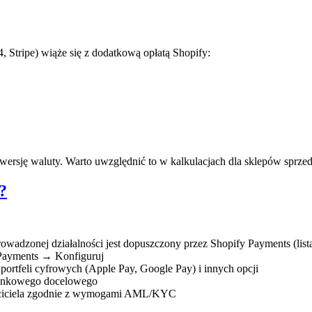
 Stripe) wiąże się z dodatkową opłatą Shopify:
wersję waluty. Warto uwzględnić to w kalkulacjach dla sklepów sprze
?
owadzonej działalności jest dopuszczony przez Shopify Payments (list
Payments → Konfiguruj
ortfeli cyfrowych (Apple Pay, Google Pay) i innych opcji
 bankowego docelowego
ściciela zgodnie z wymogami AML/KYC