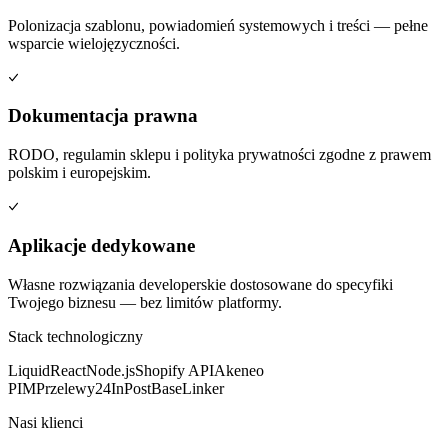
Polonizacja szablonu, powiadomień systemowych i treści — pełne
wsparcie wielojęzyczności.
Dokumentacja prawna
RODO, regulamin sklepu i polityka prywatności zgodne z prawem
polskim i europejskim.
Aplikacje dedykowane
Własne rozwiązania developerskie dostosowane do specyfiki
Twojego biznesu — bez limitów platformy.
Stack technologiczny
Liquid
React
Node.js
Shopify API
Akeneo
PIM
Przelewy24
InPost
BaseLinker
Nasi klienci