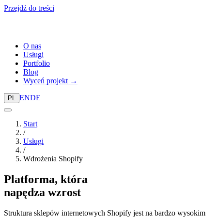
Przejdź do treści
O nas
Usługi
Portfolio
Blog
Wyceń projekt →
EN
DE
PL
Start
/
Usługi
/
Wdrożenia Shopify
Platforma, która
napędza wzrost
Struktura sklepów internetowych Shopify jest na bardzo wysokim