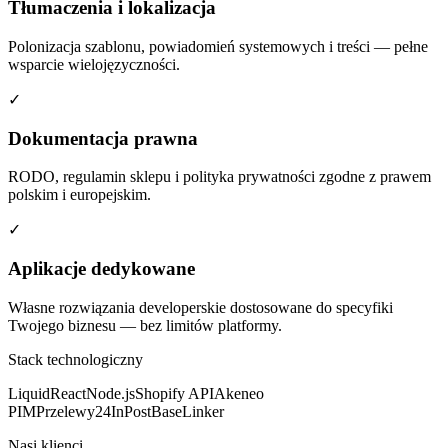
Tłumaczenia i lokalizacja
Polonizacja szablonu, powiadomień systemowych i treści — pełne
wsparcie wielojęzyczności.
✓
Dokumentacja prawna
RODO, regulamin sklepu i polityka prywatności zgodne z prawem
polskim i europejskim.
✓
Aplikacje dedykowane
Własne rozwiązania developerskie dostosowane do specyfiki
Twojego biznesu — bez limitów platformy.
Stack technologiczny
Liquid
React
Node.js
Shopify API
Akeneo
PIM
Przelewy24
InPost
BaseLinker
Nasi klienci