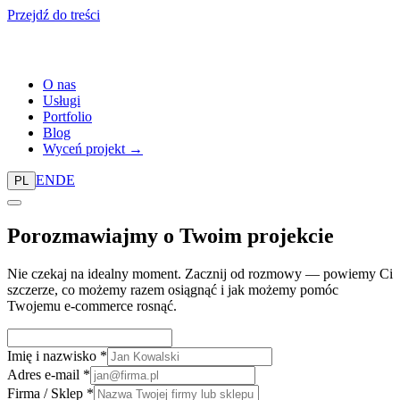
Przejdź do treści
O nas
Usługi
Portfolio
Blog
Wyceń projekt →
EN
DE
PL
Porozmawiajmy o
Twoim projekcie
Nie czekaj na idealny moment. Zacznij od rozmowy — powiemy Ci
szczerze, co możemy razem osiągnąć i jak możemy pomóc
Twojemu e-commerce rosnąć.
Imię i nazwisko
*
Adres e-mail
*
Firma / Sklep
*